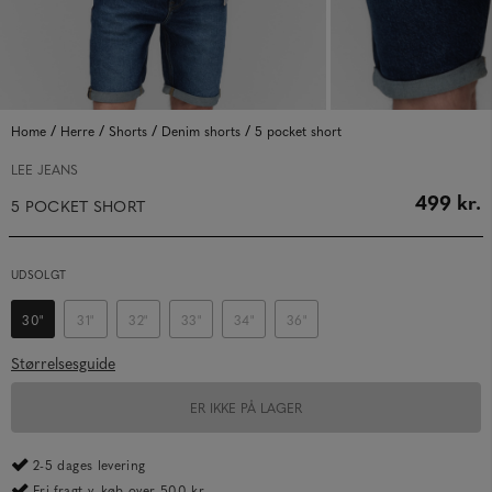
/
/
/
/
Home
Herre
Shorts
Denim shorts
5 pocket short
LEE JEANS
499 kr.
5 POCKET SHORT
UDSOLGT
30"
31"
32"
33"
34"
36"
Størrelsesguide
ER IKKE PÅ LAGER
2-5 dages levering
Fri fragt v. køb over 500 kr.