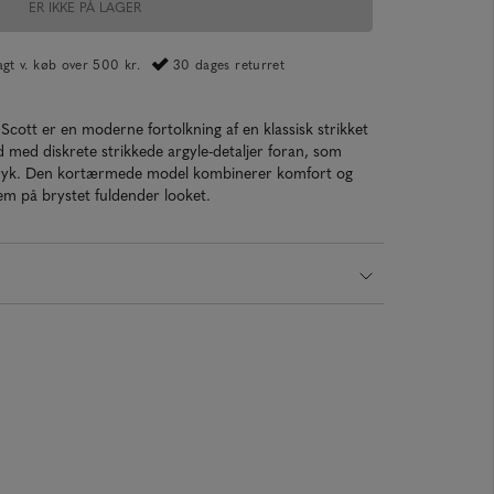
ER IKKE PÅ LAGER
ragt v. køb over 500 kr.
30 dages returret
 Scott er en moderne fortolkning af en klassisk strikket
d med diskrete strikkede argyle-detaljer foran, som
udtryk. Den kortærmede model kombinerer komfort og
lem på brystet fuldender looket.