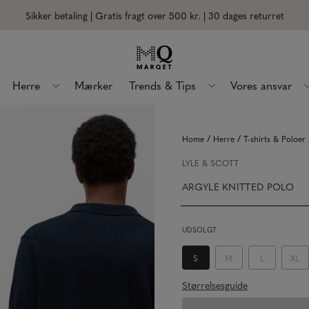
Sikker betaling | Gratis fragt over 500 kr.
| 30 dages returret
Herre
Mærker
Trends & Tips
Vores ansvar
/
/
Home
Herre
T-shirts & Poloer
LYLE & SCOTT
ARGYLE KNITTED POLO
UDSOLGT
S
M
L
XL
Størrelsesguide