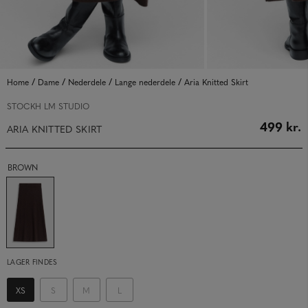
/
/
/
/
Home
Dame
Nederdele
Lange nederdele
Aria Knitted Skirt
STOCKH LM STUDIO
499 kr.
ARIA KNITTED SKIRT
BROWN
LAGER FINDES
XS
S
M
L