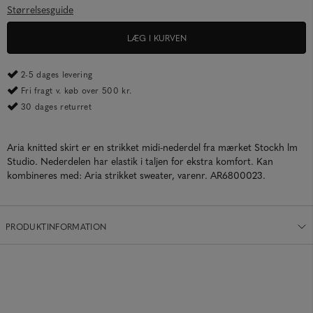
Størrelsesguide
LÆG I KURVEN
2-5 dages levering
Fri fragt v. køb over 500 kr.
30 dages returret
Aria knitted skirt er en strikket midi-nederdel fra mærket Stockh lm
Studio. Nederdelen har elastik i taljen for ekstra komfort. Kan
kombineres med: Aria strikket sweater, varenr. AR6800023.
PRODUKTINFORMATION