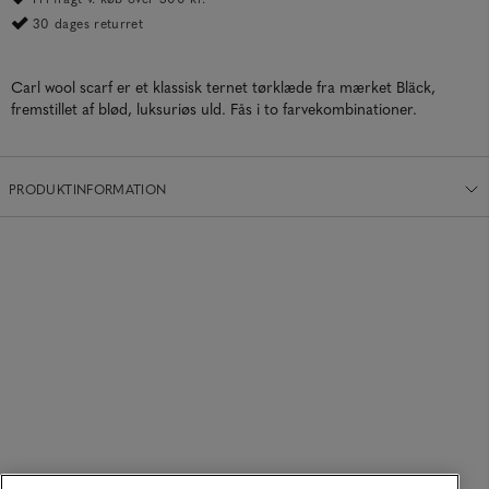
30 dages returret
Carl wool scarf er et klassisk ternet tørklæde fra mærket Bläck,
fremstillet af blød, luksuriøs uld. Fås i to farvekombinationer.
PRODUKTINFORMATION