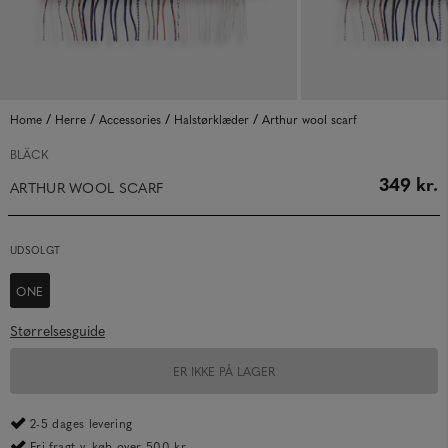
/
/
/
/
Home
Herre
Accessories
Halstørklæder
Arthur wool scarf
BLÄCK
349 kr.
ARTHUR WOOL SCARF
UDSOLGT
ONE
Størrelsesguide
ER IKKE PÅ LAGER
2-5 dages levering
Fri fragt v. køb over 500 kr.