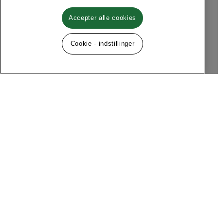
Accepter alle cookies
Cookie - indstillinger
Følg os på sociale medier
Menu
Om MQ Marqet
Facebook
Instagram
Historie
Kontakt
Kundeservice