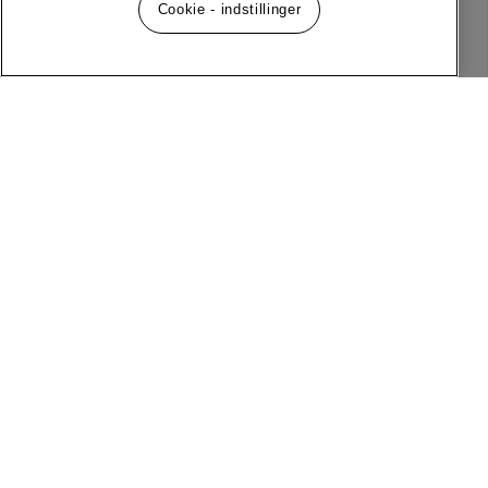
Cookie - indstillinger
Følg os på sociale medier
Menu
Om MQ Marqet
Facebook
Instagram
Historie
Kontakt
Kundeservice
Salgs- og leveringsbetingelser
Nyhedsbrev