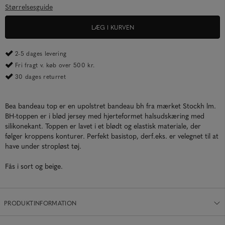
Størrelsesguide
LÆG I KURVEN
2-5 dages levering
Fri fragt v. køb over 500 kr.
30 dages returret
Bea bandeau top er en upolstret bandeau bh fra mærket Stockh lm.
BH-toppen er i blød jersey med hjerteformet halsudskæring med
silikonekant. Toppen er lavet i et blødt og elastisk materiale, der
følger kroppens konturer. Perfekt basistop, derf.eks. er velegnet til at
have under stropløst tøj.
Fås i sort og beige.
PRODUKTINFORMATION