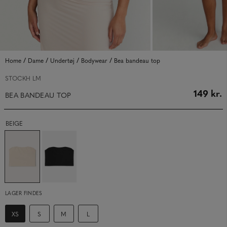
/
/
/
/
Home
Dame
Undertøj
Bodywear
Bea bandeau top
STOCKH LM
149 kr.
BEA BANDEAU TOP
BEIGE
LAGER FINDES
XS
S
M
L