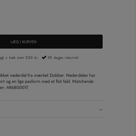
LÆG I KURVEN
ragt v. køb over 500 kr.
30 dages returret
trikket nederdel fra mærket Dobber. Nederdelen har
mfort og en lige pasform med et flot fald. Matchende
mer: AR6800017.