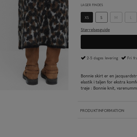
LAGER FINDES
XS
S
M
L
Størrelsesguide
2-5 dages levering
Fri f
Bonnie skirt er en jacquards
elastik i taljen for ekstra ko
trøje : Bonnie knit, varenum
PRODUKTINFORMATION