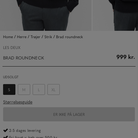
/
/
/
/
Home
Herre
Trøjer
Strik
Brad roundneck
LES DEUX
999 kr.
BRAD ROUNDNECK
UDSOLGT
S
M
L
XL
Størrelsesguide
ER IKKE PÅ LAGER
2-5 dages levering
Fri fragt v. køb over 500 kr.