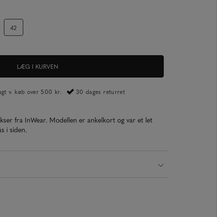
42
LÆG I KURVEN
ragt v. køb over 500 kr.
30 dages returret
ser fra InWear. Modellen er ankelkort og var et let
s i siden.