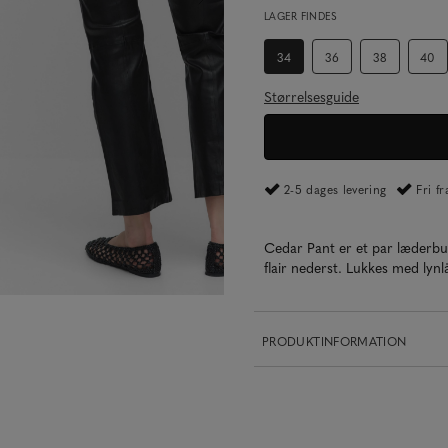
LAGER FINDES
34
36
38
40
Størrelsesguide
2-5 dages levering
Fri f
Cedar Pant er et par læderbuk
flair nederst. Lukkes med lynlå
PRODUKTINFORMATION