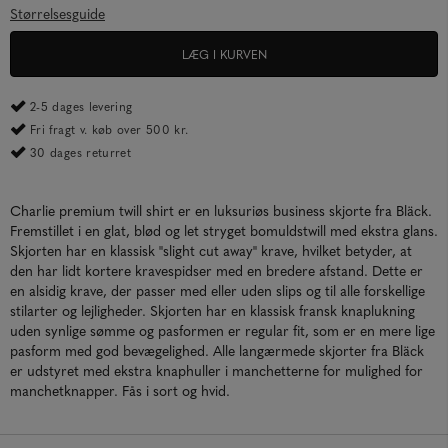
Størrelsesguide
LÆG I KURVEN
2-5 dages levering
Fri fragt v. køb over 500 kr.
30 dages returret
Charlie premium twill shirt er en luksuriøs business skjorte fra Bläck.
Fremstillet i en glat, blød og let stryget bomuldstwill med ekstra glans.
Skjorten har en klassisk "slight cut away" krave, hvilket betyder, at
den har lidt kortere kravespidser med en bredere afstand. Dette er
en alsidig krave, der passer med eller uden slips og til alle forskellige
stilarter og lejligheder. Skjorten har en klassisk fransk knaplukning
uden synlige sømme og pasformen er regular fit, som er en mere lige
pasform med god bevægelighed. Alle langærmede skjorter fra Bläck
er udstyret med ekstra knaphuller i manchetterne for mulighed for
manchetknapper. Fås i sort og hvid.