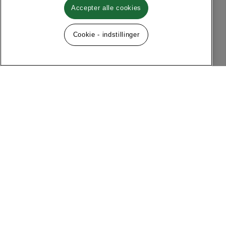
Accepter alle cookies
Cookie - indstillinger
Følg os på sociale medier
Menu
Om MQ Marqet
Facebook
Instagram
Historie
Kontakt
Kundeservice