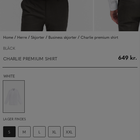
/
/
/
/
Home
Herre
Skjorter
Business skjorter
Charlie premium shirt
BLÄCK
649 kr.
CHARLIE PREMIUM SHIRT
WHITE
LAGER FINDES
S
M
L
XL
XXL