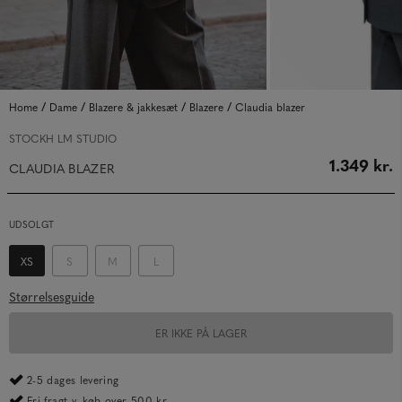
/
/
/
/
Home
Dame
Blazere & jakkesæt
Blazere
Claudia blazer
STOCKH LM STUDIO
1.349 kr.
CLAUDIA BLAZER
UDSOLGT
XS
S
M
L
Størrelsesguide
ER IKKE PÅ LAGER
2-5 dages levering
Fri fragt v. køb over 500 kr.