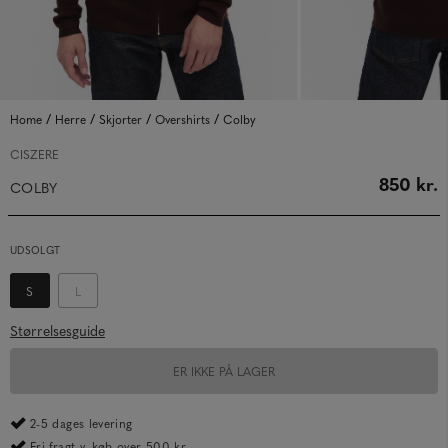
/
/
/
/
Home
Herre
Skjorter
Overshirts
Colby
CISZERE
850 kr.
COLBY
UDSOLGT
S
L
Størrelsesguide
ER IKKE PÅ LAGER
2-5 dages levering
Fri fragt v. køb over 500 kr.