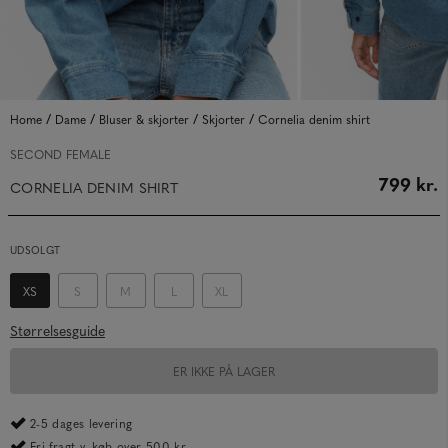
/
/
/
/
Home
Dame
Bluser & skjorter
Skjorter
Cornelia denim shirt
SECOND FEMALE
799 kr.
CORNELIA DENIM SHIRT
UDSOLGT
XS
S
M
L
XL
Størrelsesguide
ER IKKE PÅ LAGER
2-5 dages levering
Fri fragt v. køb over 500 kr.