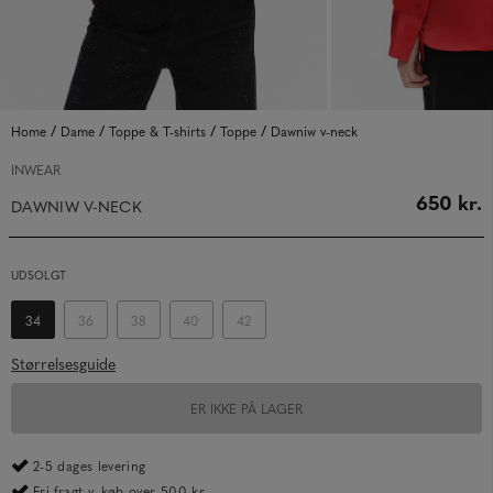
/
/
/
/
Home
Dame
Toppe & T-shirts
Toppe
Dawniw v-neck
INWEAR
650 kr.
DAWNIW V-NECK
UDSOLGT
34
36
38
40
42
Størrelsesguide
ER IKKE PÅ LAGER
2-5 dages levering
Fri fragt v. køb over 500 kr.