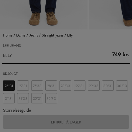
/
/
/
/
Home
Dame
Jeans
Straight jeans
Elly
LEE JEANS
749 kr.
ELLY
UDSOLGT
26"31
27"31
27"33
28"31
28"33
29"31
29"33
30"31
30"33
31"31
31"33
32"31
32"33
Størrelsesguide
ER IKKE PÅ LAGER