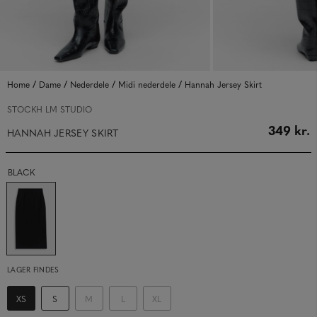
/
/
/
/
Home
Dame
Nederdele
Midi nederdele
Hannah Jersey Skirt
STOCKH LM STUDIO
349 kr.
HANNAH JERSEY SKIRT
BLACK
LAGER FINDES
XS
S
M
L
XL