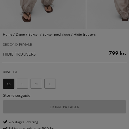
/
/
/
/
Home
Dame
Bukser
Bukser med vidde
Hidie trousers
SECOND FEMALE
799 kr.
HIDIE TROUSERS
UDSOLGT
XS
S
M
L
Størrelsesguide
ER IKKE PÅ LAGER
2-5 dages levering
Fri fragt v. køb over 500 kr.