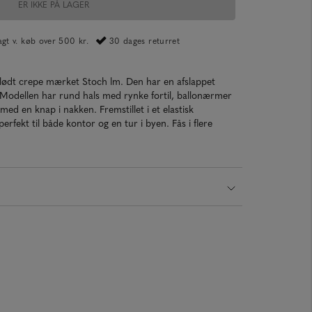
ER IKKE PÅ LAGER
ragt v. køb over 500 kr.
30 dages returret
 blødt crepe mærket Stoch lm. Den har en afslappet
 Modellen har rund hals med rynke fortil, ballonærmer
ed en knap i nakken. Fremstillet i et elastisk
erfekt til både kontor og en tur i byen. Fås i flere