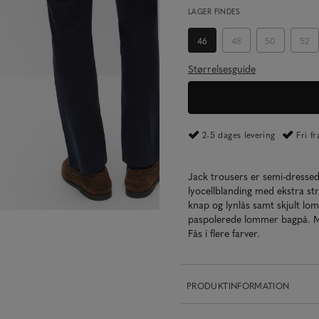
LAGER FINDES
46
48
50
52
Størrelsesguide
2-5 dages levering
Fri f
Jack trousers er semi-dressed
lyocellblanding med ekstra st
knap og lynlås samt skjult l
paspolerede lommer bagpå. Mode
Fås i flere farver.
PRODUKTINFORMATION