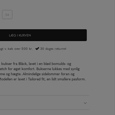
54
LÆG I KURVEN
ragt v. køb over 500 kr.
30 dages returret
 bukser fra Bläck, lavet i en blød bomulds- og
retch for øget komfort. Bukserne lukkes med synlig
omme og hægte. Almindelige sidelommer foran og
llen er lavet i Tailored fit, en lidt smallere pasform.