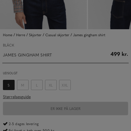
/
/
/
/
Home
Herre
Skjorter
Casual skjorter
James gingham shirt
BLÄCK
499 kr.
JAMES GINGHAM SHIRT
UDSOLGT
S
M
L
XL
XXL
Størrelsesguide
ER IKKE PÅ LAGER
2-5 dages levering
Fri fragt v. køb over 500 kr.