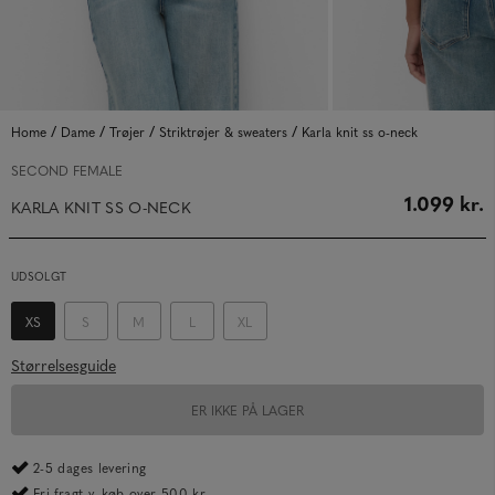
/
/
/
/
Home
Dame
Trøjer
Striktrøjer & sweaters
Karla knit ss o-neck
SECOND FEMALE
1.099 kr.
KARLA KNIT SS O-NECK
UDSOLGT
XS
S
M
L
XL
Størrelsesguide
ER IKKE PÅ LAGER
2-5 dages levering
Fri fragt v. køb over 500 kr.