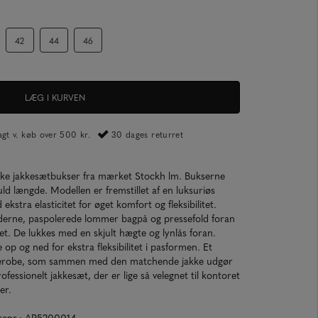
42
44
46
LÆG I KURVEN
ragt v. køb over 500 kr.
30 dages returret
iske jakkesætbukser fra mærket Stockh lm. Bukserne
uld længde. Modellen er fremstillet af en luksuriøs
 ekstra elasticitet for øget komfort og fleksibilitet.
derne, paspolerede lommer bagpå og pressefold foran
et. De lukkes med en skjult hægte og lynlås foran.
p og ned for ekstra fleksibilitet i pasformen. Et
arderobe, som sammen med den matchende jakke udgør
fessionelt jakkesæt, der er lige så velegnet til kontoret
er.
arenr.: AR5200014