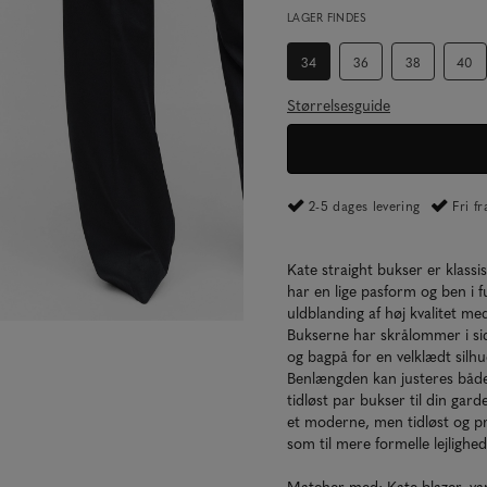
LAGER FINDES
34
36
38
40
Størrelsesguide
2-5 dages levering
Fri f
Kate straight bukser er klass
har en lige pasform og ben i f
uldblanding af høj kvalitet med
Bukserne har skrålommer i si
og bagpå for en velklædt silhu
Benlængden kan justeres både o
tidløst par bukser til din g
et moderne, men tidløst og pro
som til mere formelle lejlighed
Matcher med: Kate blazer, v