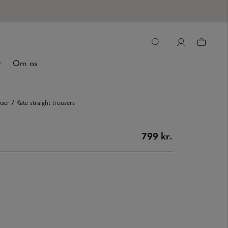
Om os
/
kser
Kate straight trousers
799 kr.
S