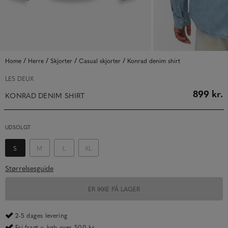
/
/
/
/
Home
Herre
Skjorter
Casual skjorter
Konrad denim shirt
LES DEUX
899 kr.
KONRAD DENIM SHIRT
UDSOLGT
S
M
L
XL
Størrelsesguide
ER IKKE PÅ LAGER
2-5 dages levering
Fri fragt v. køb over 500 kr.