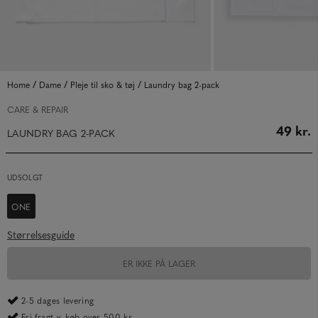
/
/
/
Home
Dame
Pleje til sko & tøj
Laundry bag 2-pack
CARE & REPAIR
49 kr.
LAUNDRY BAG 2-PACK
UDSOLGT
ONE
Størrelsesguide
ER IKKE PÅ LAGER
2-5 dages levering
Fri fragt v. køb over 500 kr.