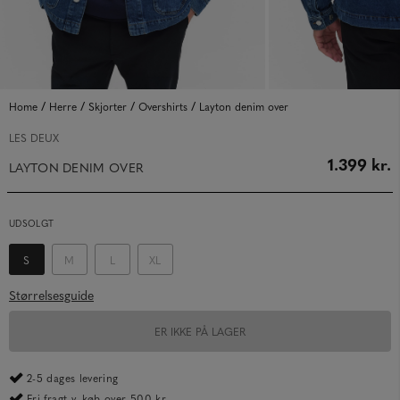
/
/
/
/
Home
Herre
Skjorter
Overshirts
Layton denim over
LES DEUX
1.399 kr.
LAYTON DENIM OVER
UDSOLGT
S
M
L
XL
Størrelsesguide
ER IKKE PÅ LAGER
2-5 dages levering
Fri fragt v. køb over 500 kr.