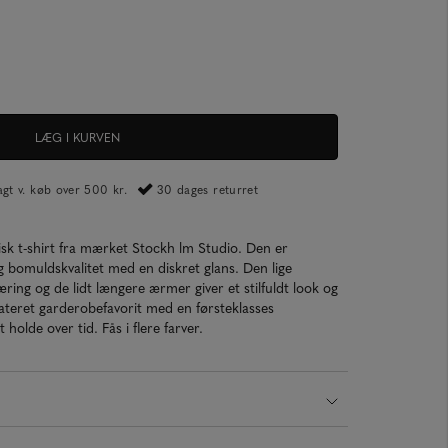
LÆG I KURVEN
ragt v. køb over 500 kr.
30 dages returret
sk t-shirt fra mærket Stockh lm Studio. Den er
ig bomuldskvalitet med en diskret glans. Den lige
ing og de lidt længere ærmer giver et stilfuldt look og
dateret garderobefavorit med en førsteklasses
 holde over tid. Fås i flere farver.