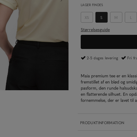
LAGER FINDES
XS
S
M
L
Størrelsesguide
2-5 dages levering
Fri f
Maia premium tee er en klassi
fremstillet af en blød og smid
pasform, den runde halsudskær
en flatterende silhuet. En op
fornemmelse, der er lavet til at
PRODUKTINFORMATION