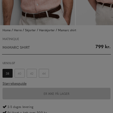
/
/
/
/
Home
Herre
Skjorter
Hørskjorter
Mamarc shirt
MATINIQUE
799 kr.
MAMARC SHIRT
UDSOLGT
38
40
42
44
Størrelsesguide
ER IKKE PÅ LAGER
2-5 dages levering
Fri fragt v. køb over 500 kr.