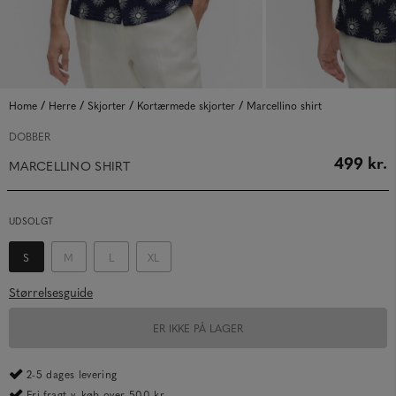
/
/
/
/
Home
Herre
Skjorter
Kortærmede skjorter
Marcellino shirt
DOBBER
499 kr.
MARCELLINO SHIRT
UDSOLGT
S
M
L
XL
Størrelsesguide
ER IKKE PÅ LAGER
2-5 dages levering
Fri fragt v. køb over 500 kr.