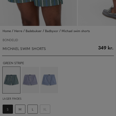
/
/
/
/
Home
Herre
Badebukser
Badbyxor
Michael swim shorts
BONDELID
349 kr.
MICHAEL SWIM SHORTS
GREEN STRIPE
LAGER FINDES
S
M
L
XL