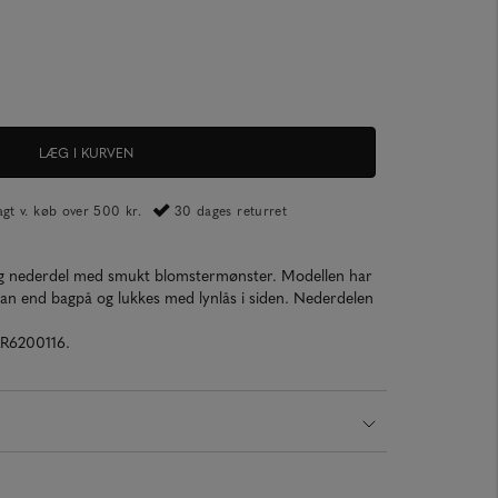
LÆG I KURVEN
ragt v. køb over 500 kr.
30 dages returret
ng nederdel med smukt blomstermønster. Modellen har
ran end bagpå og lukkes med lynlås i siden. Nederdelen
AR6200116.