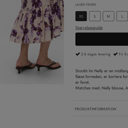
LAGER FINDES
XS
S
M
L
Størrelsesguide
2-5 dages levering
Fri f
Stockh lm Nelly er en midila
flæse forneden, er kortere fo
er foret.
Matches med: Nelly blouse, 
PRODUKTINFORMATION