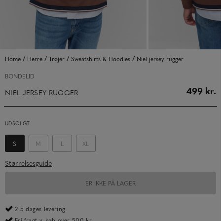
/
/
/
/
Home
Herre
Trøjer
Sweatshirts & Hoodies
Niel jersey rugger
BONDELID
499 kr.
NIEL JERSEY RUGGER
UDSOLGT
S
M
L
XL
Størrelsesguide
ER IKKE PÅ LAGER
2-5 dages levering
Fri fragt v. køb over 500 kr.