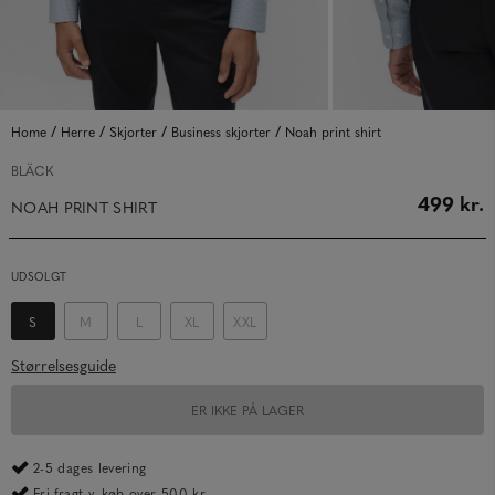
/
/
/
/
Home
Herre
Skjorter
Business skjorter
Noah print shirt
BLÄCK
499 kr.
NOAH PRINT SHIRT
UDSOLGT
S
M
L
XL
XXL
Størrelsesguide
ER IKKE PÅ LAGER
2-5 dages levering
Fri fragt v. køb over 500 kr.