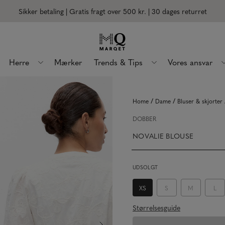
Sikker betaling | Gratis fragt over 500 kr.
| 30 dages returret
Herre
Mærker
Trends & Tips
Vores ansvar
/
/
Home
Dame
Bluser & skjorter
DOBBER
NOVALIE BLOUSE
UDSOLGT
XS
S
M
L
Størrelsesguide