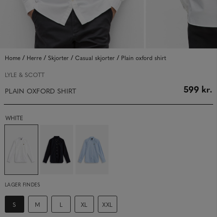
/
/
/
/
Home
Herre
Skjorter
Casual skjorter
Plain oxford shirt
LYLE & SCOTT
599 kr.
PLAIN OXFORD SHIRT
WHITE
LAGER FINDES
S
M
L
XL
XXL