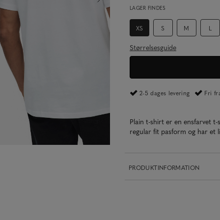
LAGER FINDES
XS
S
M
L
Størrelsesguide
2-5 dages levering
Fri f
Plain t-shirt er en ensfarvet t
regular fit pasform og har et l
PRODUKTINFORMATION