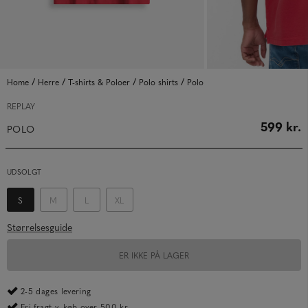
/
/
/
/
Home
Herre
T-shirts & Poloer
Polo shirts
Polo
REPLAY
599 kr.
POLO
UDSOLGT
S
M
L
XL
Størrelsesguide
ER IKKE PÅ LAGER
2-5 dages levering
Fri fragt v. køb over 500 kr.