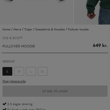
/
/
/
/
Home
Herre
Trøjer
Sweatshirts & Hoodies
Pullover hoodie
LYLE & SCOTT
649 kr.
PULLOVER HOODIE
UDSOLGT
S
M
L
XL
Størrelsesguide
ER IKKE PÅ LAGER
2-5 dages levering
Fri fragt v. køb over 500 kr.