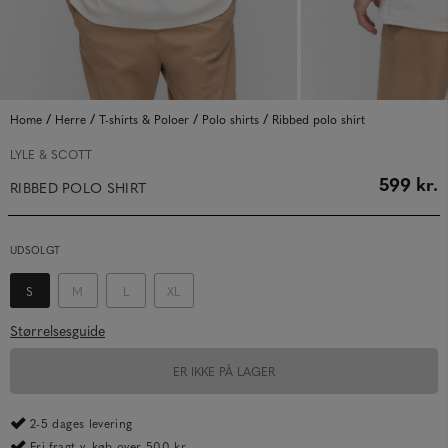
/
/
/
/
Home
Herre
T-shirts & Poloer
Polo shirts
Ribbed polo shirt
LYLE & SCOTT
599 kr.
RIBBED POLO SHIRT
UDSOLGT
S
M
L
XL
Størrelsesguide
ER IKKE PÅ LAGER
2-5 dages levering
Fri fragt v. køb over 500 kr.