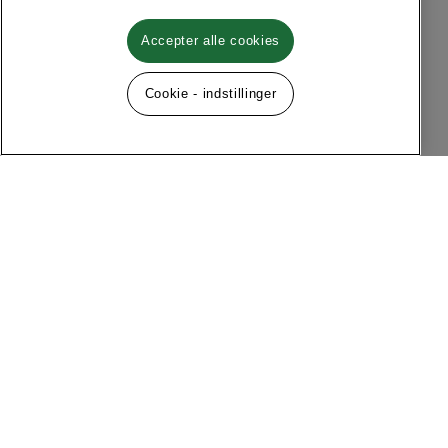
Accepter alle cookies
Cookie - indstillinger
Følg os på sociale medier
Menu
Om MQ Marqet
Facebook
Instagram
Historie
Kontakt