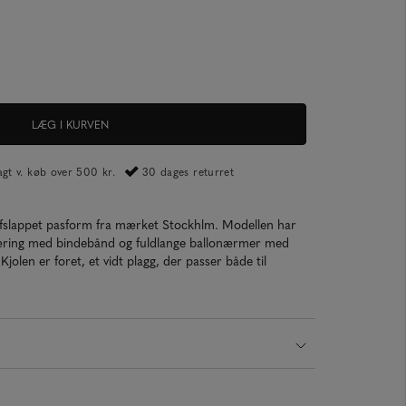
LÆG I KURVEN
ragt v. køb over 500 kr.
30 dages returret
 afslappet pasform fra mærket Stockhlm. Modellen har
kæring med bindebånd og fuldlange ballonærmer med
jolen er foret, et vidt plagg, der passer både til