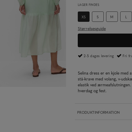
LAGER FINDES
XS
S
M
L
Størrelsesguide
2-5 dages levering
Fri f
Selina dress er en kjole med
stå-krave med volang, v-uds
elastik ved ærmeafslutningen. K
hverdag og fest.
PRODUKTINFORMATION