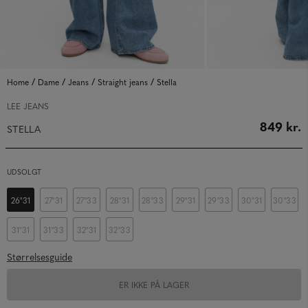
/
/
/
/
Home
Dame
Jeans
Straight jeans
Stella
LEE JEANS
849 kr.
STELLA
UDSOLGT
26"31
27"31
27"33
28"31
28"33
29"31
29"33
30"31
30"33
31"31
31"33
32"31
32"33
Størrelsesguide
ER IKKE PÅ LAGER