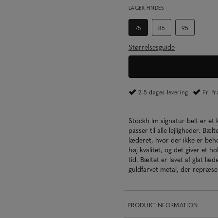
LAGER FINDES
75
85
95
Størrelsesguide
2-5 dages levering
Fri f
Stockh lm signatur belt er et 
passer til alle lejligheder. Bælt
læderet, hvor der ikke er beho
høj kvalitet, og det giver et
tid. Bæltet er lavet af glat 
guldfarvet metal, der repræse
PRODUKTINFORMATION