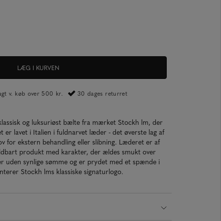
LÆG I KURVEN
ragt v. køb over 500 kr.
30 dages returret
klassisk og luksuriøst bælte fra mærket Stockh lm, der
et er lavet i Italien i fuldnarvet læder - det øverste lag af
v for ekstern behandling eller slibning. Læderet er af
 holdbart produkt med karakter, der ældes smukt over
læder uden synlige sømme og er prydet med et spænde i
nterer Stockh lms klassiske signaturlogo.