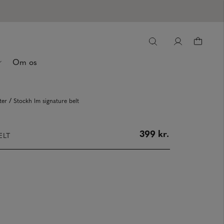
Om os
/
ter
Stockh lm signature belt
399 kr.
ELT