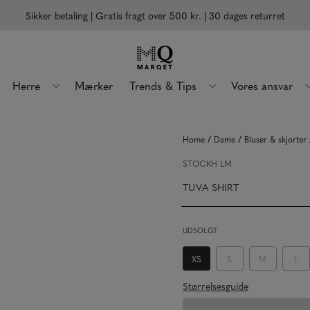
Sikker betaling | Gratis fragt over 500 kr.
| 30 dages returret
Herre
Mærker
Trends & Tips
Vores ansvar
/
/
Home
Dame
Bluser & skjorter
STOCKH LM
TUVA SHIRT
UDSOLGT
XS
S
M
L
Størrelsesguide