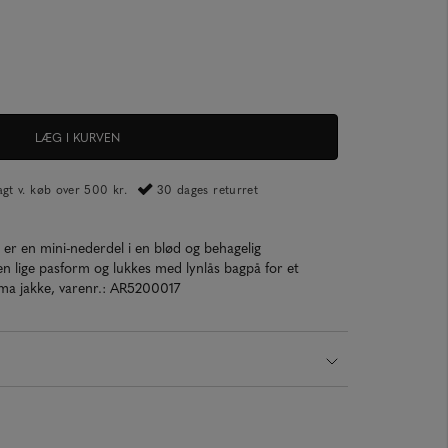
LÆG I KURVEN
ragt v. køb over 500 kr.
30 dages returret
er en mini-nederdel i en blød og behagelig
n lige pasform og lukkes med lynlås bagpå for et
lma jakke, varenr.: AR5200017