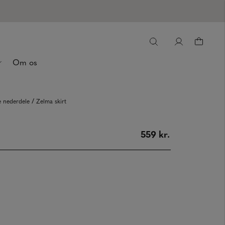
Om os
/
e nederdele
Zelma skirt
559 kr.