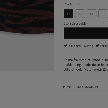
LAGER FINDES
XS
S
M
L
Størrelsesguide
2-5 dages levering
Fri f
Zelma fra mærket Sytockh lm 
uldblanding. Nederdelen har e
stilfuldt look. Match med: Ze
PRODUKTINFORMATION