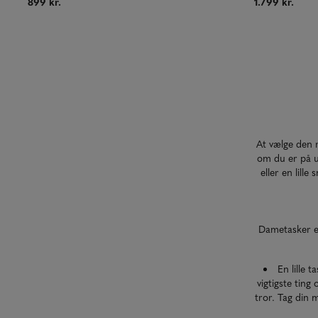
899 kr.
1.799 kr.
At vælge den r
om du er på ud
eller en lill
Dametasker er
En lille t
vigtigste ting 
tror. Tag din me