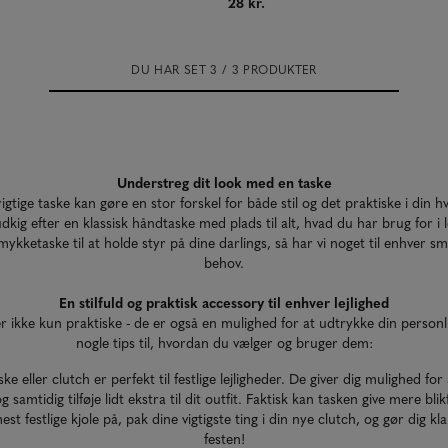
28 kr.
DU HAR SET 3 / 3 PRODUKTER
Understreg dit look med en taske
igtige taske kan gøre en stor forskel for både stil og det praktiske i din 
kig efter en klassisk håndtaske med plads til alt, hvad du har brug for i 
e smykketaske til at holde styr på dine darlings, så har vi noget til enhver s
behov.
En stilfuld og praktisk accessory til enhver lejlighed
 ikke kun praktiske - de er også en mulighed for at udtrykke din personlig
nogle tips til, hvordan du vælger og bruger dem:
aske eller clutch er perfekt til festlige lejligheder. De giver dig mulighed fo
og samtidig tilføje lidt ekstra til dit outfit. Faktisk kan tasken give mere b
st festlige kjole på, pak dine vigtigste ting i din nye clutch, og gør dig klar 
festen!