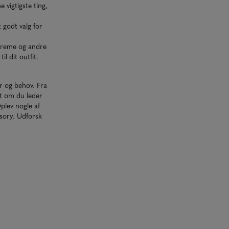
 vigtigste ting,
 godt valg for
lcreme og andre
il dit outfit.
er og behov. Fra
et om du leder
Oplev nogle af
sory. Udforsk