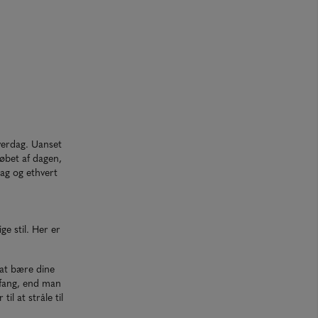
hverdag. Uanset
løbet af dagen,
mag og ethvert
e stil. Her er
r at bære dine
likfang, end man
til at stråle til