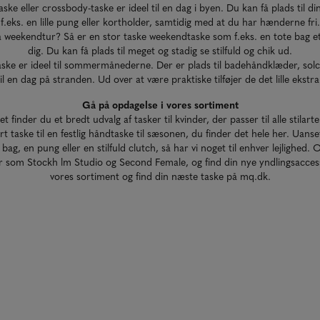
ske eller crossbody-taske er ideel til en dag i byen. Du kan få plads til dine
f.eks. en lille pung eller kortholder, samtidig med at du har hænderne fri.
 weekendtur? Så er en stor taske weekendtaske som f.eks. en tote bag et
dig. Du kan få plads til meget og stadig se stilfuld og chik ud.
aske er ideel til sommermånederne. Der er plads til badehåndklæder, so
til en dag på stranden. Ud over at være praktiske tilføjer de det lille ekstra t
Gå på opdagelse i vores sortiment
inder du et bredt udvalg af tasker til kvinder, der passer til alle stilart
ort taske til en festlig håndtaske til sæsonen, du finder det hele her. Uans
 bag, en pung eller en stilfuld clutch, så har vi noget til enhver lejlighed. 
 som Stockh lm Studio og Second Female, og find din nye yndlingsacces
vores sortiment og find din næste taske på mq.dk.