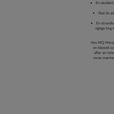
En skulderta
Skal du på
En strandt
vigtige ting 
Hos MQ Marqet f
en klassisk s
efter en tote
vores mærker