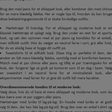
Brug den med
jeans
for et afslappet look, eller kombiner den med chinos
for en mere klædelig følelse. Her er nogle tips til, hvordan du kan bruge
disse beklædningsgenstande til at skabe forskellige outfits:
Hættetrøjer til hverdag: For et afslappet og moderne look er e
klassisk hættetrøje et oplagt valg. Brug den under en vest for et sporty
look, og sæt den sammen med et par jeans og kondisko for et enkelt,
men stilfuldt outfit. Hvis du vælger en neutral farve i sort, grå eller hvid,
får du en alsidig base at bygge dit outfit på.
Sweatshirts til et stilfuldt look: Disse ting er perfekte til dem, de
ønsker en lidt mere klædelig følelse, samtidig med at komforten bevares.
Match med et par
chinos
eller jeans og tilføj et par træningssko for e
look, der fungerer lige så godt på kontoret som til en dag i byen. Vælg
en sweatshirt i en neutral farve for et minimalistisk look, eller
eksperimenter med farver for at give dit outfit lidt mere karakter.
Overdimensionerede hoodies til et moderne look:
Vælg disse, hvis du vil have et mere afslappet og moderne look, som du
kan bære over et par joggers eller jeans.
Hættetrøjer med lynlås til lag-på-lag: En hoodie med lynlås er et godt
valg til dem, der kan lide lag-på-lag-stil. Brug den over en enkel t-shirt og
sammen med jeans eller chinos for et afslappet, men gennemtænkt look.