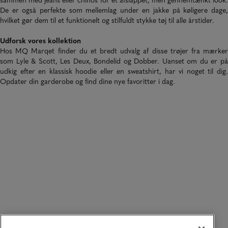
De er også perfekte som mellemlag under en jakke på køligere dage,
hvilket gør dem til et funktionelt og stilfuldt stykke tøj til alle årstider.
Udforsk vores kollektion
Hos MQ Marqet finder du et bredt udvalg af disse trøjer fra mærker
som
Lyle & Scott,
Les Deux, Bondelid og
Dobber
. Uanset om du er p
udkig efter en klassisk hoodie eller en sweatshirt, har vi noget til dig.
Opdater din garderobe og find dine nye favoritter i dag.