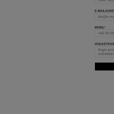
E-MAILADR
MOBIL
*
HVILKET/H