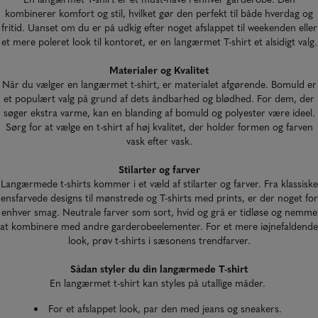
kombinerer komfort og stil, hvilket gør den perfekt til både hverdag og
fritid. Uanset om du er på udkig efter noget afslappet til weekenden eller
et mere poleret look til kontoret, er en langærmet T-shirt et alsidigt valg.
Materialer og Kvalitet
Når du vælger en langærmet t-shirt, er materialet afgørende. Bomuld er
et populært valg på grund af dets åndbarhed og blødhed. For dem, der
søger ekstra varme, kan en blanding af bomuld og polyester være ideel.
Sørg for at vælge en t-shirt af høj kvalitet, der holder formen og farven
vask efter vask.
Stilarter og farver
Langærmede t-shirts kommer i et væld af stilarter og farver. Fra klassiske
ensfarvede designs til mønstrede og T-shirts med prints, er der noget for
enhver smag. Neutrale farver som sort, hvid og grå er tidløse og nemme
at kombinere med andre garderobeelementer. For et mere iøjnefaldende
look, prøv t-shirts i sæsonens trendfarver.
Sådan styler du din langærmede T-shirt
En langærmet t-shirt kan styles på utallige måder.
For et afslappet look, par den med
jeans
og sneakers.