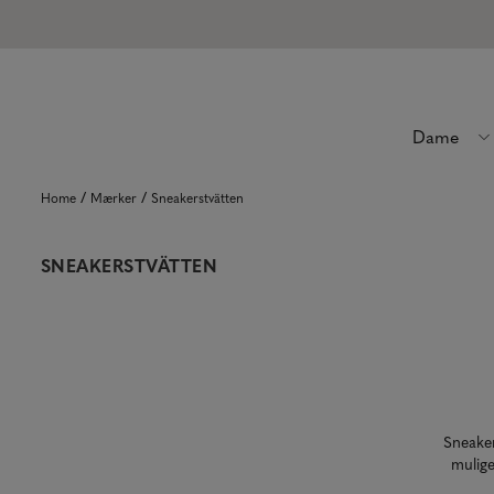
Dame
/
/
Home
Mærker
Sneakerstvätten
SNEAKERSTVÄTTEN
Sneaker
mulige