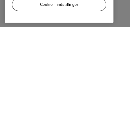
Cookie - indstillinger
Menu
Om MQ Marqet
Historie