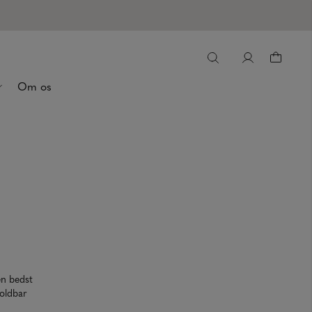
Om os
en bedst
holdbar