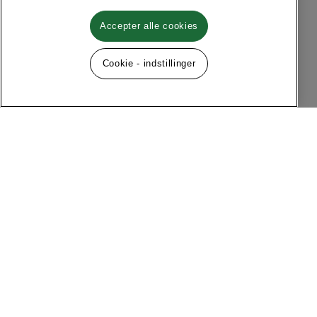
Accepter alle cookies
Cookie - indstillinger
Følg os på sociale medier
Menu
Om MQ Marqet
Facebook
Instagram
Historie
Kontakt
Kundeservice